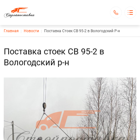
Строка навигации
Главная
Новости
Поставка Стоек СВ 95-2 в Вологодский Р-н
ООО "СТРОЙПОСТАВКА"
C нами выгодно!
Каталог
Основная навигация
Поставка стоек СВ 95-2 в
О компании
Доставка и оплата
Вологодский р-н
Новости
Контакты
1@strp35.ru
+7 (921) 530-13-01
Обратный вызов